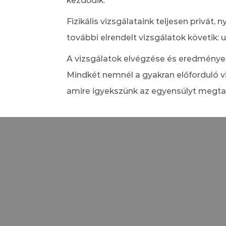
kezdődik.
Fizikális vizsgálataink teljesen privá
további elrendelt vizsgálatok követik: u
A vizsgálatok elvégzése és eredmények
Mindkét nemnél a gyakran előforduló viz
amire igyekszünk az egyensúlyt megta