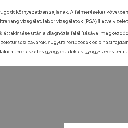
t, nyugodt környezetben zajlanak. A felméréseket követő
ltrahang vizsgálat, labor vizsgálatok (PSA) illetve vize
 áttekintése után a diagnózis felállításával megkezdőd
eletürítési zavarok, húgyúti fertőzések és alhasi fájda
lálni a természetes gyógymódok és gyógyszeres terápi