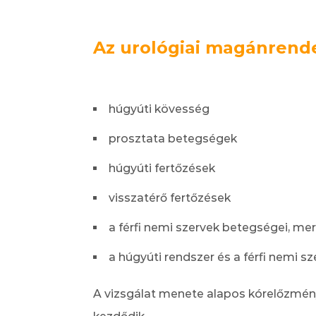
Az urológiai magánrendel
húgyúti kövesség
prosztata betegségek
húgyúti fertőzések
visszatérő fertőzések
a férfi nemi szervek betegségei, me
a húgyúti rendszer és a férfi nemi 
A vizsgálat menete alapos kórelőzmény