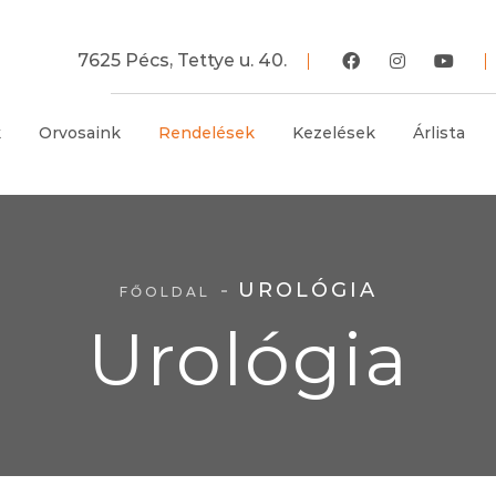
7625 Pécs, Tettye u. 40.
k
Orvosaink
Rendelések
Kezelések
Árlista
UROLÓGIA
FŐOLDAL
Urológia