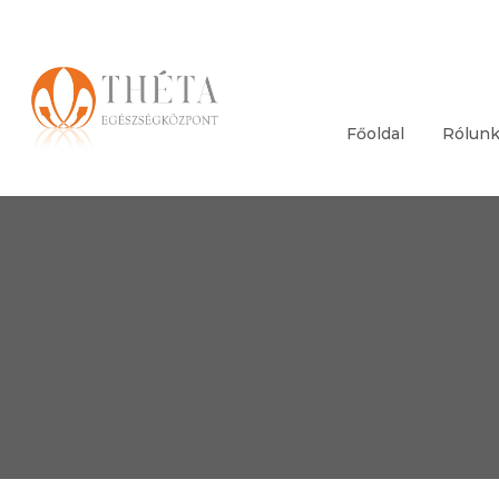
Főoldal
Rólun