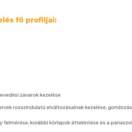
és fő profiljai:
revedési zavarok kezelése
szervek rosszindulatú elváltozásainak kezelése, gondozá
 felmérése, korábbi kórlapok áttekintése és a panaszok