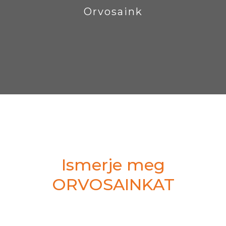
Orvosaink
Ismerje meg
ORVOSAINKAT