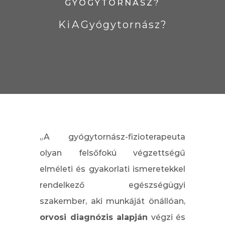
GYÓGYTORNÁSZ?
Ki A Gyógytornász?
„A gyógytornász-fizioterapeuta
olyan felsőfokú végzettségű
elméleti és gyakorlati ismeretekkel
rendelkező egészségügyi
szakember, aki munkáját önállóan,
orvosi diagnózis alapján
végzi és