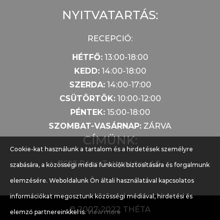
NYITVATARTÁS:
RECEPCIÓ:
HÉTFŐ:
13:00-18:00
KEDD:
14:00-18:00
SZERDA:
14:00-17:00
CSÜTÖRTÖK:
10:00-12:00
PÉNTEK:
15:00-18:00
SZOMBAT-VASÁRNAP:
ZÁRVA
CÍMÜNK:
Cookie-kat használunk a tartalom és a hirdetések személyre
7625 Pécs, Tettye utca 40.
szabására, a közösségi média funkciók biztosítására és forgalmunk
elemzésére. Weboldalunk Ön általi használatával kapcsolatos
információkat megosztunk közösségi médiával, hirdetési és
© 2007-2022 THÉTA
elemző partnereinkkel is.
View more