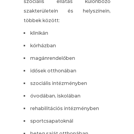
szociális ellátás különböző
szakterületein és helyszínein,
többek között:
klinikán
kórházban
magánrendelőben
idősek otthonában
szociális intézményben
óvodában, iskolában
rehabilitációs intézményben
sportcsapatoknál
beteg saját otthonában